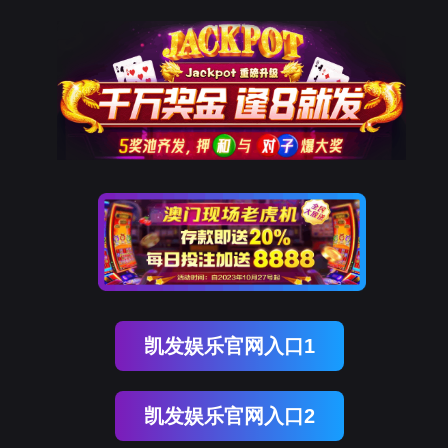
710公海赌赌船官网
专题中心
新
710公海赌赌船官网
新闻中心
专题中心
闻
4G路由器串
中