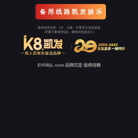
4G路由器串口modbus RTU
物
查询访问4G路由器
心
网段192.168
联
用网线连接路由
网
段），然后
资
讯
4G路由器S
4G路由器Smartlink串口透传协议配
置自动获取或设
专
192.168.1
题
web管理页面，如下： 2.查看当前路
中
以访问外网
心
双网口路由
1.路由器Web
公
口，同时电脑网络
192.168.1.1
司
址），回车
动
态