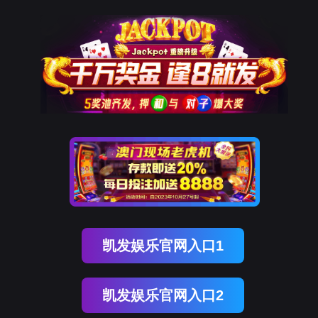
710公海赌赌船官网
710公海赌赌船官网
产品中心
解决方案
服务支持
商务合作
新闻中心
关于710公海赌赌船官网
联系710公海赌赌船官网